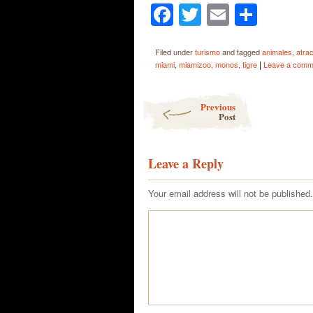
Facebook
Twitter
Email
Shar
Filed under
turismo
and tagged
animales
,
atra
|
miami
,
miamizoo
,
monos
,
tigre
Leave a comm
Post navigation
Previous
Post
Leave a Reply
Your email address will not be published.