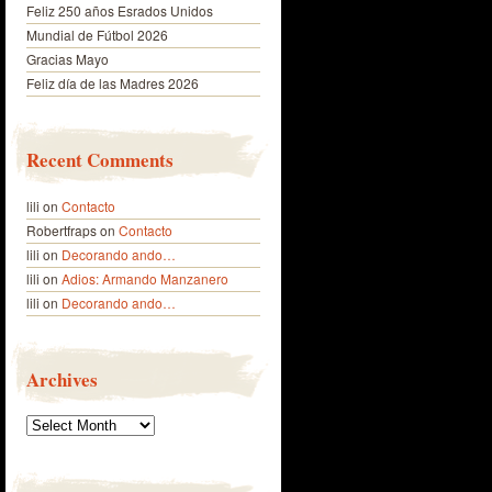
Feliz 250 años Esrados Unidos
Mundial de Fútbol 2026
Gracias Mayo
Feliz día de las Madres 2026
Recent Comments
lili
on
Contacto
Robertfraps
on
Contacto
lili
on
Decorando ando…
lili
on
Adios: Armando Manzanero
lili
on
Decorando ando…
Archives
Archives