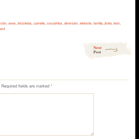
e
cción
,
aves
,
bicicletas
,
camello
,
cocodrilos
,
diversión
,
elefante
,
familia
,
jirafa
,
león
,
ent
Next
Post
Required fields are marked
*