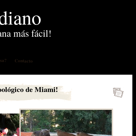
idiano
ana más fácil!
osa?
Contacto
oológico de Miami!