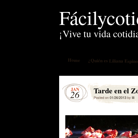
Fácilycot
¡Vive tu vida cotidi
Home
¿Quién es Liliana Espin
Tarde en el Z
JAN
26
Posted on
01/26/2013
by
lili