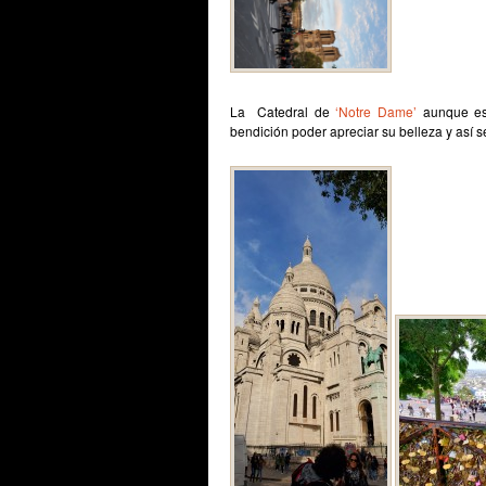
La Catedral de
‘Notre Dame’
aunque es
bendición poder apreciar su belleza y así s