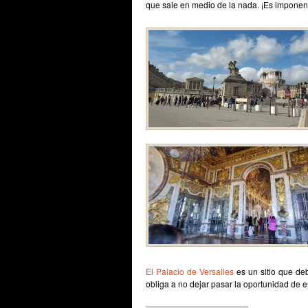
que sale en medio de la nada. ¡Es imponen
El Palacio de Versalles
es un sitio que deb
obliga a no dejar pasar la oportunidad de en