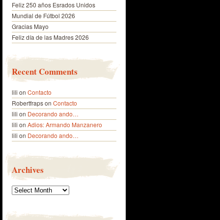
Feliz 250 años Esrados Unidos
Mundial de Fútbol 2026
Gracias Mayo
Feliz día de las Madres 2026
Recent Comments
lili
on
Contacto
Robertfraps
on
Contacto
lili
on
Decorando ando…
lili
on
Adios: Armando Manzanero
lili
on
Decorando ando…
Archives
Archives