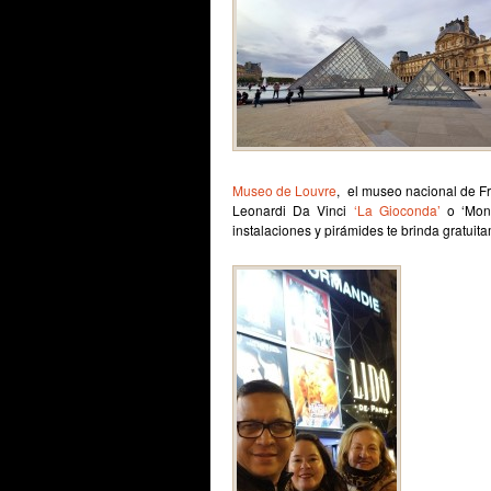
Museo de Louvre
, el museo nacional de Fra
Leonardi Da Vinci
‘La Gioconda’
o ‘Mona
instalaciones y pirámides te brinda gratuit