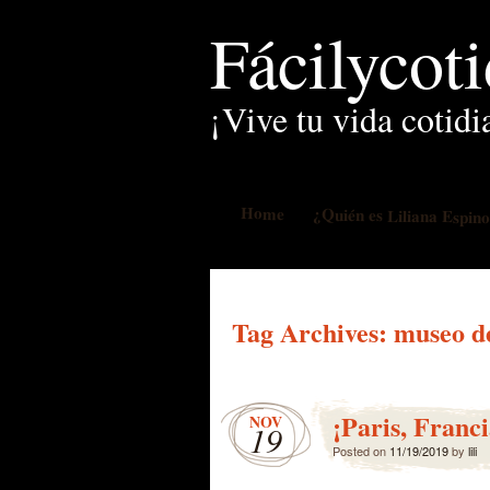
Fácilycot
¡Vive tu vida cotidi
Home
¿Quién es Liliana Espin
Tag Archives:
museo d
¡Paris, Franc
NOV
19
Posted on
11/19/2019
by
lili