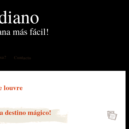
idiano
ana más fácil!
osa?
Contacto
e louvre
ia destino mágico!