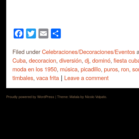
Facebook
Twitter
Email
Share
Filed under
Celebraciones/Decoraciones/Eventos
a
Cuba
,
decoracion
,
diversión
,
dj
,
dominó
,
fiesta cu
moda en los 1950
,
música
,
picadillo
,
puros
,
ron
,
so
|
timbales
,
vaca frita
Leave a comment
Proudly powered by WordPress
|
Theme: Matala by
Nicolo Volpato
.