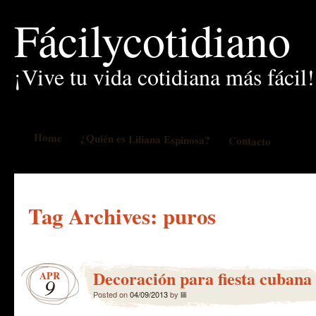
Fácilycotidiano
¡Vive tu vida cotidiana más fácil!
Home
¿Quién es Liliana Espinosa?
Contacto
Tag Archives:
puros
Decoración para fiesta cubana
APR
9
Posted on
04/09/2013
by
lili