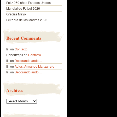
Feliz 250 años Esrados Unidos
Mundial de Fútbol 2026
Gracias Mayo
Feliz día de las Madres 2026
Recent Comments
lili
on
Contacto
Robertfraps
on
Contacto
lili
on
Decorando ando…
lili
on
Adios: Armando Manzanero
lili
on
Decorando ando…
Archives
Archives