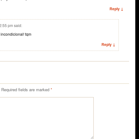
Reply ↓
 2:55 pm
said:
 incondicional! tqm
Reply ↓
Required fields are marked
*