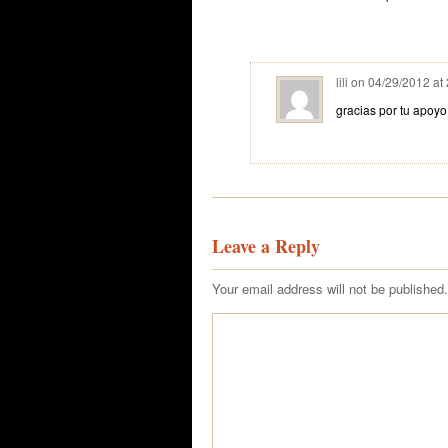
lili
on
04/29/2012 at
gracias por tu apoyo
Leave a Reply
Your email address will not be published.