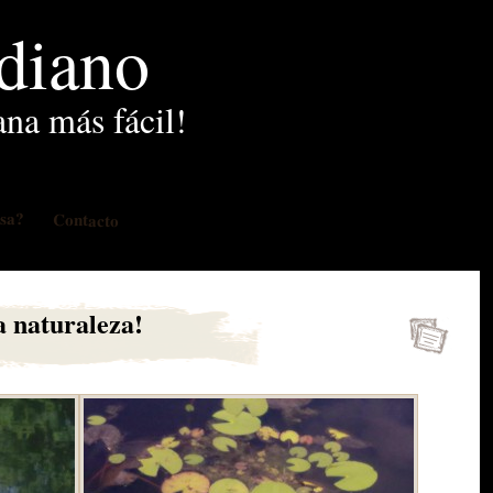
idiano
ana más fácil!
osa?
Contacto
a naturaleza!