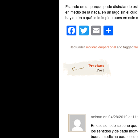
Estando en un parque pude disfrutar de este
en medio de la nada, en un lago sin el cu
hay quién o qué te lo impida pues en este c
Facebook
Twitter
Email
Shar
Filed under
motivación/personal
and tagged
fl
Post navigation
Previous
Post
nelson
on
04/28/2012 at 11
En ese sentido se tiene que o
los sentidos y de cada mome
buena medicina para el cuer