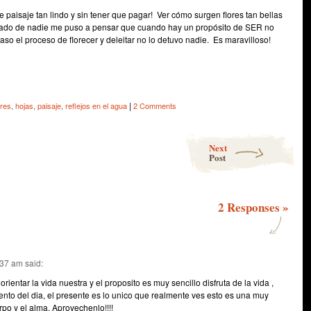
 paisaje tan lindo y sin tener que pagar! Ver cómo surgen flores tan bellas
idado de nadie me puso a pensar que cuando hay un propósito de SER no
aso el proceso de florecer y deleitar no lo detuvo nadie. Es maravilloso!
e
|
ores
,
hojas
,
paisaje
,
reflejos en el agua
2 Comments
Next
Post
2 Responses
»
:37 am
said:
rientar la vida nuestra y el proposito es muy sencillo disfruta de la vida ,
nto del dia, el presente es lo unico que realmente ves esto es una muy
po y el alma. Aprovechenlo!!!!