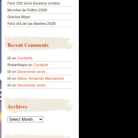
Feliz 250 años Esrados Unidos
Mundial de Fútbol 2026
Gracias Mayo
Feliz día de las Madres 2026
Recent Comments
lili
on
Contacto
Robertfraps
on
Contacto
lili
on
Decorando ando…
lili
on
Adios: Armando Manzanero
lili
on
Decorando ando…
Archives
Archives