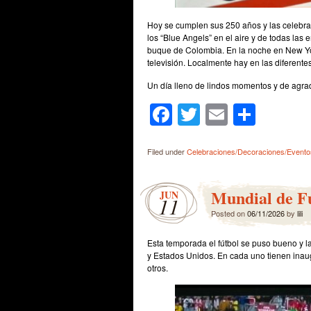
Hoy se cumplen sus 250 años y las celebrac
los “Blue Angels” en el aire y de todas las
buque de Colombia. En la noche en New York 
televisión. Localmente hay en las diferente
Un día lleno de lindos momentos y de agrad
Facebook
Twitter
Email
Shar
Filed under
Celebraciones/Decoraciones/Evento
Mundial de F
JUN
11
Posted on
06/11/2026
by
lili
Esta temporada el fútbol se puso bueno y l
y Estados Unidos. En cada uno tienen inaug
otros.