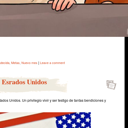
e
|
decida
,
Metas
,
Nuevo mes
Leave a comment
s Esrados Unidos
ados Unidos. Un privilegio vivir y ser testigo de tantas bendiciones y