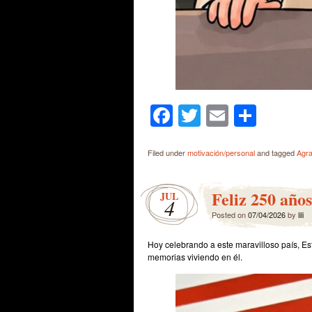
Facebook
Twitter
Email
Shar
Filed under
motivación/personal
and tagged
Agra
Feliz 250 año
JUL
4
Posted on
07/04/2026
by
lili
Hoy celebrando a este maravilloso país, Est
memorias viviendo en él.