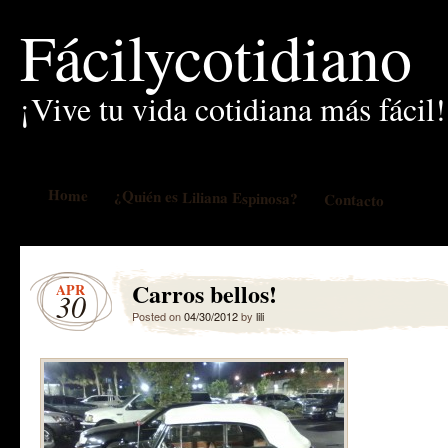
Fácilycotidiano
¡Vive tu vida cotidiana más fácil!
Home
¿Quién es Liliana Espinosa?
Contacto
Carros bellos!
APR
30
Posted on
04/30/2012
by
lili