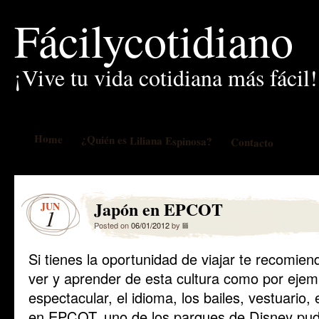
Fácilycotidiano
¡Vive tu vida cotidiana más fácil!
Home
¿Quién es Liliana Espinosa?
Contacto
Japón en EPCOT
JUN
1
Posted on
06/01/2012
by
lili
Si tienes la oportunidad de viajar te recomie
ver y aprender de esta cultura como por ejem
espectacular, el idioma, los bailes, vestuario
en EPCOT, uno de los parques de Disney pude