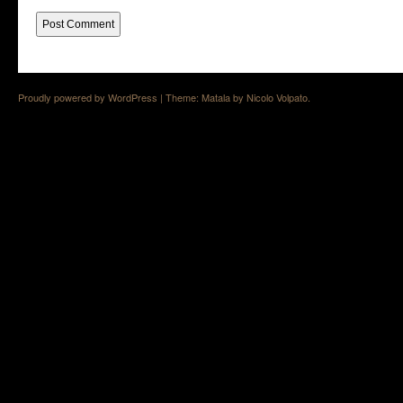
Proudly powered by WordPress
|
Theme: Matala by
Nicolo Volpato
.