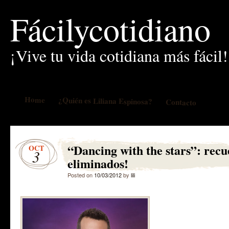
Fácilycotidiano
¡Vive tu vida cotidiana más fácil!
Home
¿Quién es Liliana Espinosa?
Contacto
“Dancing with the stars”: recu
OCT
3
eliminados!
Posted on
10/03/2012
by
lili