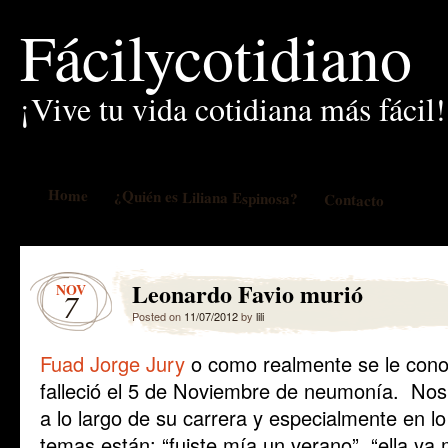
Fácilycotidiano
¡Vive tu vida cotidiana más fácil!
Home
¿Quién es Liliana Espinosa?
Contacto
Leonardo Favio murió
NOV
7
Posted on
11/07/2012
by
lili
Fuad Jorge Jury
o como realmente se le cono
falleció el 5 de Noviembre de neumonía. Nos
a lo largo de su carrera y especialmente en l
temas están: “fuiste mía un verano”, “ella ya m