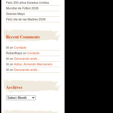
Feliz 250 años Esrados Unidos
Mundial de Fútbol 2026
Gracias Mayo
Feliz día de las Madres 2026
Recent Comments
lili
on
Contacto
Robertfraps
on
Contacto
lili
on
Decorando ando…
lili
on
Adios: Armando Manzanero
lili
on
Decorando ando…
Archives
Archives