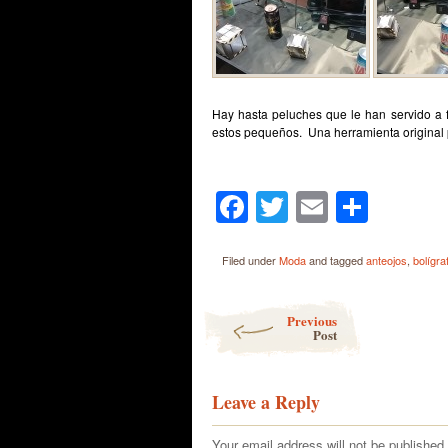
Hay hasta peluches que le han servido a f
estos pequeños. Una herramienta original pa
Facebook
Twitter
Email
Shar
Filed under
Moda
and tagged
anteojos
,
bolígra
Post navigation
Previous
Post
Leave a Reply
Your email address will not be published.