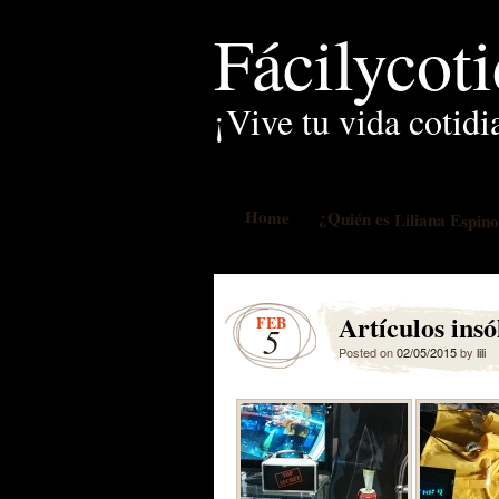
Fácilycot
¡Vive tu vida cotidi
Home
¿Quién es Liliana Espin
Artículos insó
FEB
5
Posted on
02/05/2015
by
lili