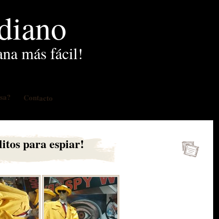
idiano
ana más fácil!
osa?
Contacto
litos para espiar!