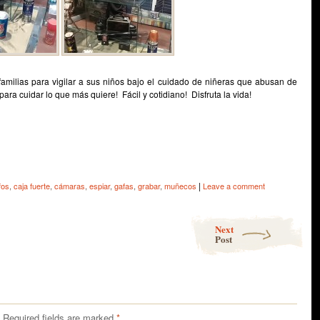
amilias para vigilar a sus niños bajo el cuidado de niñeras que abusan de
ra cuidar lo que más quiere! Fácil y cotidiano! Disfruta la vida!
e
|
fos
,
caja fuerte
,
cámaras
,
espiar
,
gafas
,
grabar
,
muñecos
Leave a comment
Next
Post
Required fields are marked
*