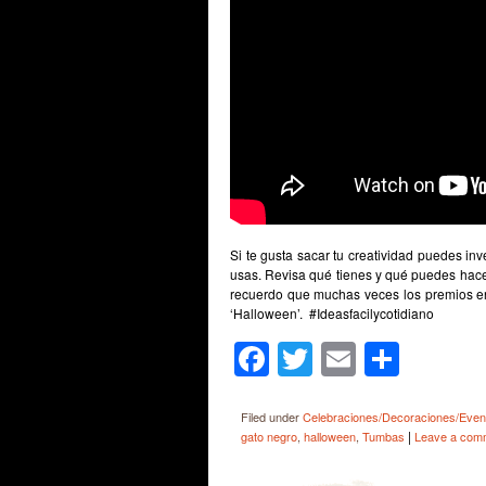
Si te gusta sacar tu creatividad puedes in
usas. Revisa qué tienes y qué puedes hacer 
recuerdo que muchas veces los premios en 
‘Halloween’. #Ideasfacilycotidiano
Facebook
Twitter
Email
Shar
Filed under
Celebraciones/Decoraciones/Even
|
gato negro
,
halloween
,
Tumbas
Leave a com