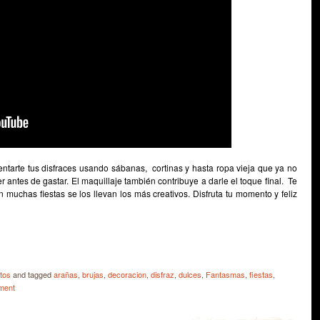
ventarte tus disfraces usando sábanas, cortinas y hasta ropa vieja que ya no
antes de gastar. El maquillaje también contribuye a darle el toque final. Te
muchas fiestas se los llevan los más creativos. Disfruta tu momento y feliz
e
tos
and tagged
arañas
,
brujas
,
decoracion
,
disfraz
,
dulces
,
Fantasmas
,
fiestas
,
ment