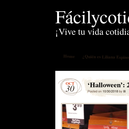
Fácilycot
¡Vive tu vida cotidi
Home
¿Quién es Liliana Espin
‘Halloween’: 
OCT
30
Posted on
10/30/2018
by
lili