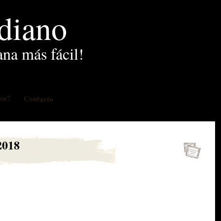
idiano
ana más fácil!
osa?
Contacto
2018