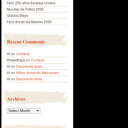
Feliz 250 años Esrados Unidos
Mundial de Fútbol 2026
Gracias Mayo
Feliz día de las Madres 2026
Recent Comments
lili
on
Contacto
Robertfraps
on
Contacto
lili
on
Decorando ando…
lili
on
Adios: Armando Manzanero
lili
on
Decorando ando…
Archives
Archives