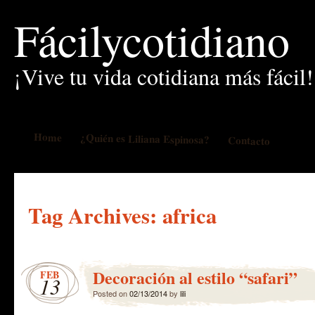
Fácilycotidiano
¡Vive tu vida cotidiana más fácil!
Home
¿Quién es Liliana Espinosa?
Contacto
Tag Archives:
africa
Decoración al estilo “safari”
FEB
13
Posted on
02/13/2014
by
lili