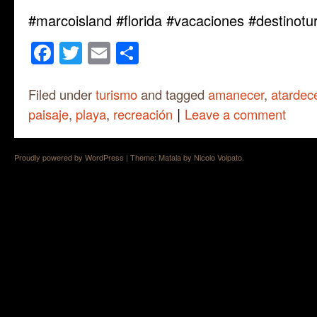
#marcoisland #florida #vacaciones #destinotur
Facebook
Twitter
Email
Share
Filed under
turismo
and tagged
amanecer
,
atardec
|
paisaje
,
playa
,
recreación
Leave a comment
Proudly powered by WordPress
|
Theme: Matala by
Nicolo Volpato
.