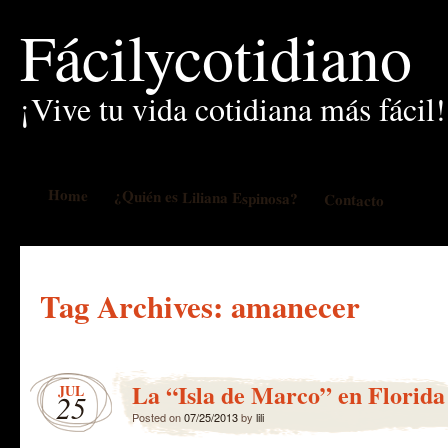
Fácilycotidiano
¡Vive tu vida cotidiana más fácil!
Home
¿Quién es Liliana Espinosa?
Contacto
Tag Archives:
amanecer
La “Isla de Marco” en Florida 
JUL
25
Posted on
07/25/2013
by
lili