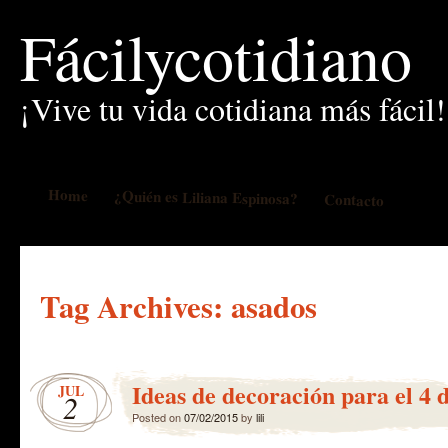
Fácilycotidiano
¡Vive tu vida cotidiana más fácil!
Home
¿Quién es Liliana Espinosa?
Contacto
Tag Archives:
asados
Ideas de decoración para el 4 d
JUL
2
Posted on
07/02/2015
by
lili