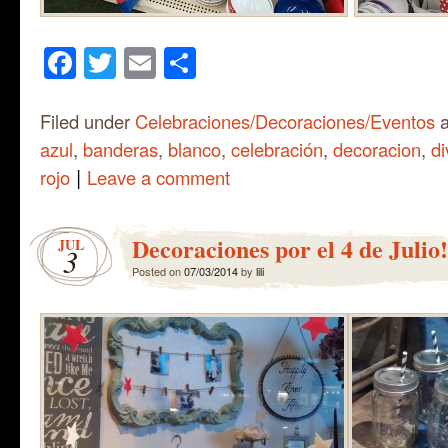
Facebook
Twitter
Email
Share
Filed under
Celebraciones/Decoraciones/Eventos
a
azul
,
banderas
,
blanco
,
celebración
,
decoracion
,
di
|
rojo
Leave a comment
Decoraciones por el 4 de Julio!
JUL
3
Posted on
07/03/2014
by
lili