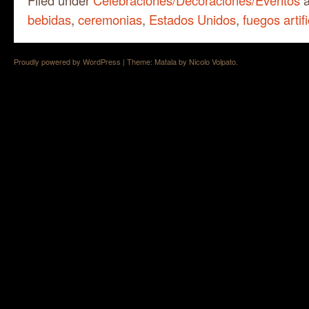
bebidas
,
ceremonias
,
Estados Unidos
,
fuegos artifi
Proudly powered by WordPress
|
Theme: Matala by
Nicolo Volpato
.