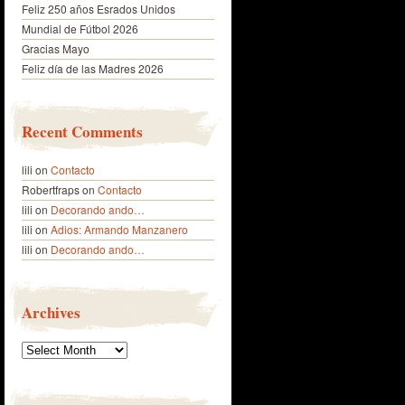
Feliz 250 años Esrados Unidos
Mundial de Fútbol 2026
Gracias Mayo
Feliz día de las Madres 2026
Recent Comments
lili
on
Contacto
Robertfraps
on
Contacto
lili
on
Decorando ando…
lili
on
Adios: Armando Manzanero
lili
on
Decorando ando…
Archives
Archives