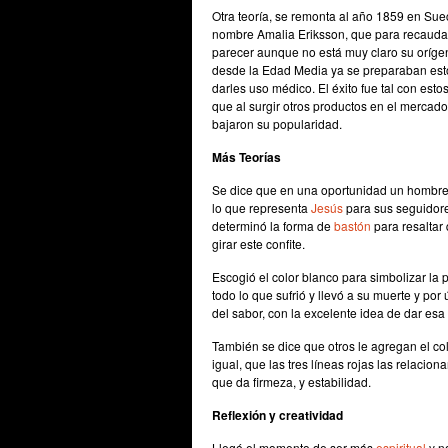
Otra teoría, se remonta al año 1859 en Sue
nombre Amalia Eriksson, que para recaudar 
parecer aunque no está muy claro su orígen
desde la Edad Media ya se preparaban est
darles uso médico. El éxito fue tal con est
que al surgir otros productos en el mercad
bajaron su popularidad.
Más Teorías
Se dice que en una oportunidad un hombre 
lo que representa
Jesús
para sus seguidore
determinó la forma de
bastón
para resaltar 
girar este confite.
Escogió el color blanco para simbolizar la
todo lo que sufrió y llevó a su muerte y por
del sabor, con la excelente idea de dar esa 
También se dice que otros le agregan el co
igual, que las tres líneas rojas las relacion
que da firmeza, y estabilidad.
Reflexión y creatividad
Llegó el momento de ser más
espiritual
y no