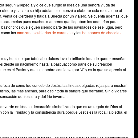
cia según wikipedia y dice que surgió la idea de una señora viuda de
dinero y sacar a su hija adelante comenzó a elaborar esta receta que al
, venía de Cerdeña y traída a Suecia por un viajero. Se cuenta además, que
os caramelos pues muchos marineros que llegaban los adquirían para
os bastoncitos que siguen siendo parte de las navidades de ese lugar, pero
o como las
manzanas cubiertas de caramelo
y los
bombones de chocolate
muy humilde que fabricaba dulces tuvo la brillante idea de querer enseñar
s desde su nacimiento hasta la pascua; como parte de su creación
que es el Pastor y que su nombre comienza por “J” y es lo que se aprecia al
 pureza de cómo fue concebido Jesús, las líneas delgadas rojas para mostrar
 último, las más anchas, para decir toda la sangre que derramó. Sin olvidarse
sensación de frescura y del frio invernal.
lor verde en línea o decoración simbolizando que es un regalo de Dios al
an con la Trinidad y la consistencia dura porque Jesús es la roca, la piedra, el
 sólo de pensar en lo material. Los regalos y detalles son una manifestación