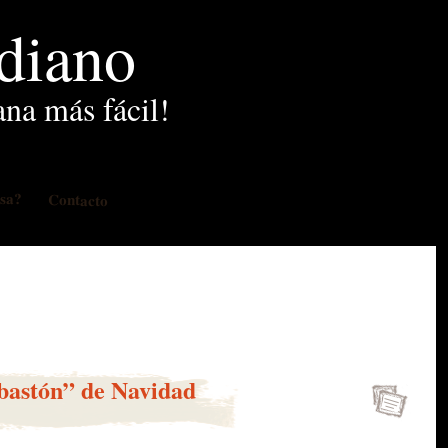
idiano
ana más fácil!
osa?
Contacto
“bastón” de Navidad