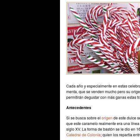
Cada año y especialmente en estas celebra
menta, que se venden mucho pero su origen
permitirán degustar con más ganas estas tr
Antecedentes
Si se busca sobre el
origen
de este dulce 
que este caramelo realmente era una línea 
siglo XV. La forma de bastón se le dio en 1
Catedral de Colonia
; quien los repartía ent