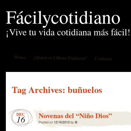
Fácilycotidiano
¡Vive tu vida cotidiana más fácil!
Home
¿Quién es Liliana Espinosa?
Contacto
Tag Archives:
buñuelos
Novenas del “Niño Dios”
DEC
16
Posted on
12/16/2012
by
lili