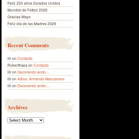
Feliz 250 años Esrados Unidos
Mundial de Fútbol 2026
Gracias Mayo
Feliz día de las Madres 2026
Recent Comments
lili
on
Contacto
Robertfraps
on
Contacto
lili
on
Decorando ando…
lili
on
Adios: Armando Manzanero
lili
on
Decorando ando…
Archives
Archives