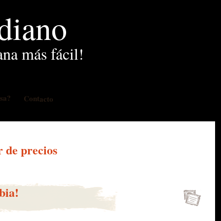
idiano
ana más fácil!
osa?
Contacto
 de precios
bia!