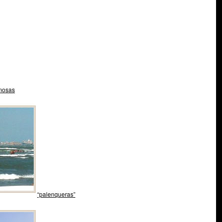
rmosas
“palenqueras”