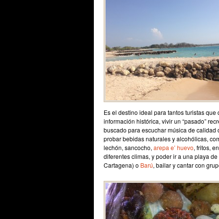
Es el destino ideal para tantos turistas qu
información histórica, vivir un “pasado” rec
buscado para escuchar música de calidad de
probar bebidas naturales y alcohólicas, co
lechón, sancocho,
arepa e’ huevo
, fritos, e
diferentes climas, y poder ir a una playa 
Cartagena) o
Barú
, bailar y cantar con gru