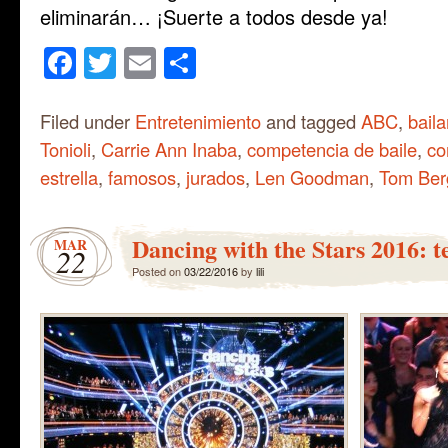
eliminarán… ¡Suerte a todos desde ya!
Facebook
Twitter
Email
Share
Filed under
Entretenimiento
and tagged
ABC
,
baila
Tonioli
,
Carrie Ann Inaba
,
competencia de baile
,
co
estrella
,
famosos
,
jurados
,
Len Goodman
,
Tom Ber
Dancing with the Stars 2016: 
MAR
22
Posted on
03/22/2016
by
lili