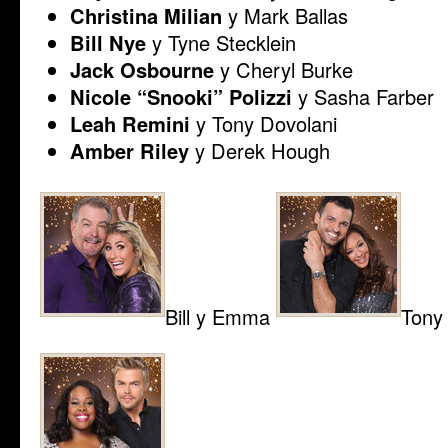
Christina Milian
y Mark Ballas
Bill Nye
y Tyne Stecklein
Jack Osbourne
y Cheryl Burke
Nicole “Snooki” Polizzi
y Sasha Farber
Leah Remini
y Tony Dovolani
Amber Riley
y Derek Hough
Bill y Emma
Tony