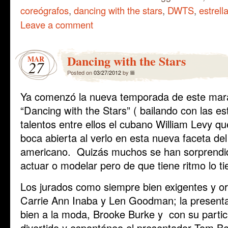
coreógrafos
,
dancing with the stars
,
DWTS
,
estrell
Leave a comment
Dancing with the Stars
MAR
27
Posted on
03/27/2012
by
lili
Ya comenzó la nueva temporada de este mara
“Dancing with the Stars” ( bailando con las es
talentos entre ellos el cubano William Levy q
boca abierta al verlo en esta nueva faceta del
americano. Quizás muchos se han sorprendido
actuar o modelar pero de que tiene ritmo lo ti
Los jurados como siempre bien exigentes y ori
Carrie Ann Inaba y Len Goodman; la presenta
bien a la moda, Brooke Burke y con su partic
divertido y espontáneo el presentador Tom B