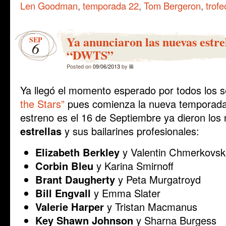
Len Goodman
,
temporada 22
,
Tom Bergeron
,
trofe
Ya anunciaron las nuevas estre
SEP
6
“DWTS”
Posted on
09/06/2013
by
lili
Ya llegó el momento esperado por todos los 
the Stars”
pues comienza la nueva temporada
estreno es el 16 de Septiembre ya dieron los
estrellas
y sus bailarines profesionales:
Elizabeth Berkley
y Valentin Chmerkovsk
Corbin Bleu
y Karina Smirnoff
Brant Daugherty
y Peta Murgatroyd
Bill Engvall
y Emma Slater
Valerie Harper
y Tristan Macmanus
Key Shawn Johnson
y Sharna Burgess