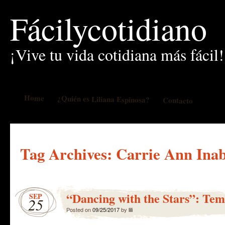
Fácilycotidiano
¡Vive tu vida cotidiana más fácil!
Home
¿Quién es Liliana Espinosa?
Contacto
Tag Archives:
Carrie Ann Ina
“Dancing with the Stars”: Te
SEP
25
Posted on
09/25/2017
by
lili