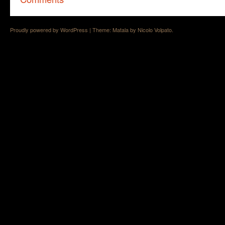
Proudly powered by WordPress
|
Theme: Matala by
Nicolo Volpato
.