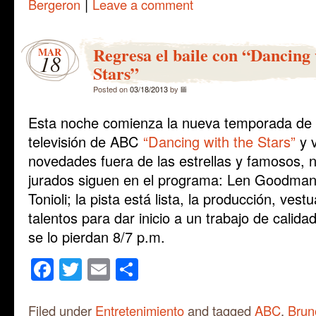
|
Bergeron
Leave a comment
Regresa el baile con “Dancing 
MAR
18
Stars”
Posted on
03/18/2013
by
lili
Esta noche comienza la nueva temporada de 
televisión de ABC
“Dancing with the Stars”
y 
novedades fuera de las estrellas y famosos,
jurados siguen en el programa: Len Goodman
Tonioli; la pista está lista, la producción, vestu
talentos para dar inicio a un trabajo de calid
se lo pierdan 8/7 p.m.
Facebook
Twitter
Email
Share
Filed under
Entretenimiento
and tagged
ABC
,
Bruno