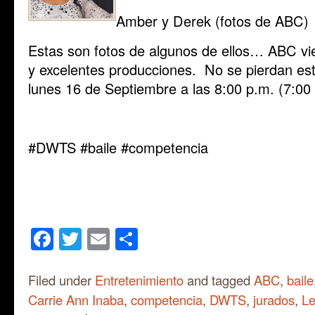
Amber y Derek (fotos de ABC)
Estas son fotos de algunos de ellos… ABC v
y excelentes producciones. No se pierdan est
lunes 16 de Septiembre a las 8:00 p.m. (7:00 
#DWTS #baile #competencia
Facebook
Twitter
Email
Share
Filed under
Entretenimiento
and tagged
ABC
,
baile
Carrie Ann Inaba
,
competencia
,
DWTS
,
jurados
,
L