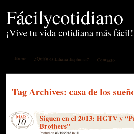
Fácilycotidiano
¡Vive tu vida cotidiana más fácil!
Home
¿Quién es Liliana Espinosa?
Contacto
Tag Archives:
casa de los sueñ
Siguen en el 2013: HGTV y “P
MAR
10
Brothers”
Posted on
03/10/2013
by
lili