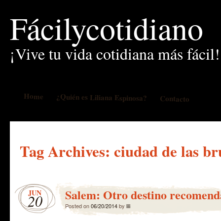
Fácilycotidiano
¡Vive tu vida cotidiana más fácil!
Home
¿Quién es Liliana Espinosa?
Contacto
Tag Archives:
ciudad de las br
Salem: Otro destino recomend
JUN
20
Posted on
06/20/2014
by
lili