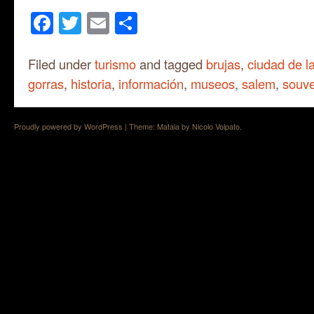
Facebook
Twitter
Email
Share
Filed under
turismo
and tagged
brujas
,
ciudad de l
gorras
,
historia
,
información
,
museos
,
salem
,
souve
Proudly powered by WordPress
|
Theme: Matala by
Nicolo Volpato
.