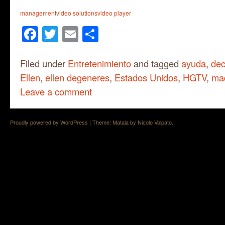
management
video solutions
video player
Facebook
Twitter
Email
Share
Filed under
Entretenimiento
and tagged
ayuda
,
dec
Ellen
,
ellen degeneres
,
Estados Unidos
,
HGTV
,
mad
Leave a comment
Proudly powered by WordPress
|
Theme: Matala by
Nicolo Volpato
.