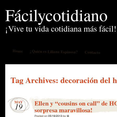
Fácilycotidiano
¡Vive tu vida cotidiana más fácil!
Home
¿Quién es Liliana Espinosa?
Contacto
Tag Archives:
decoración del 
Ellen y “cousins on call” de 
MAY
19
sorpresa maravillosa!
Posted on
05/19/2013
by
lili