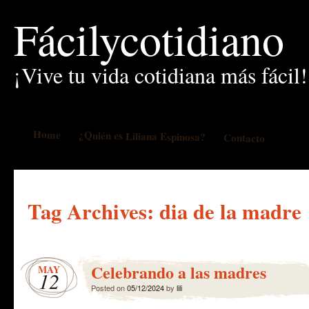
Fácilycotidiano
¡Vive tu vida cotidiana más fácil!
Home
¿Quién es Liliana Espinosa?
Contacto
Tag Archives:
dia de la madre
Celebrando a las madres
MAY
12
Posted on
05/12/2024
by
lili