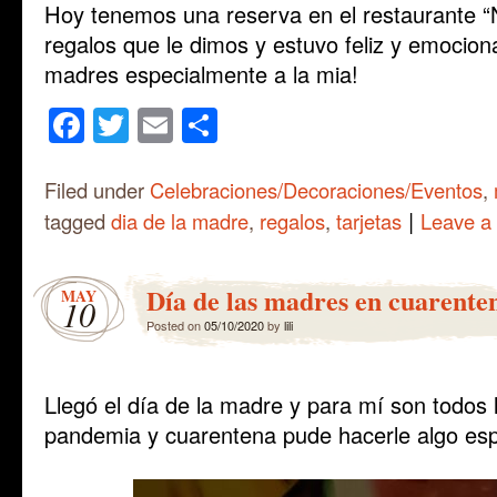
Hoy tenemos una reserva en el restaurante “Nor
regalos que le dimos y estuvo feliz y emociona
madres especialmente a la mia!
Facebook
Twitter
Email
Share
Filed under
Celebraciones/Decoraciones/Eventos
,
|
tagged
dia de la madre
,
regalos
,
tarjetas
Leave a
Día de las madres en cuarente
MAY
10
Posted on
05/10/2020
by
lili
Llegó el día de la madre y para mí son todos 
pandemia y cuarentena pude hacerle algo es