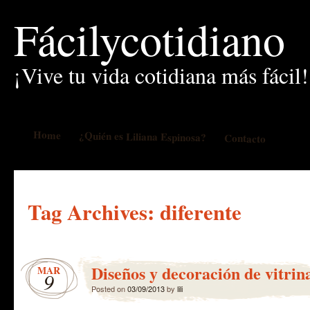
Fácilycotidiano
¡Vive tu vida cotidiana más fácil!
Home
¿Quién es Liliana Espinosa?
Contacto
Tag Archives:
diferente
Diseños y decoración de vitrina
MAR
9
Posted on
03/09/2013
by
lili