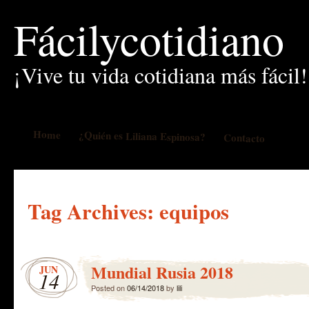
Fácilycotidiano
¡Vive tu vida cotidiana más fácil!
Home
¿Quién es Liliana Espinosa?
Contacto
Tag Archives:
equipos
Mundial Rusia 2018
JUN
14
Posted on
06/14/2018
by
lili