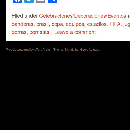
Filed under
Celebraciones/Decoraciones/Eventos
a
banderas
,
brasil
,
copa
,
equipos
,
estadios
,
FIFA
,
ju
|
porras
,
porristas
Leave a comment
Proudly powered by WordPress
|
Theme: Matala by
Nicolo Volpato
.