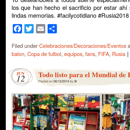
los que han hecho el sacrificio por estar ahí
lindas memorias. #facilycotidiano #Rusia2018
Facebook
Twitter
Email
Share
Filed under
Celebraciones/Decoraciones/Eventos
a
|
balon
,
Copa de futbol
,
equipos
,
fans
,
FIFA
,
Rusia
Todo listo para el Mundial de 
JUN
12
Posted on
06/12/2014
by
lili