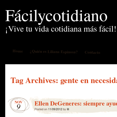
Fácilycotidiano
¡Vive tu vida cotidiana más fácil!
Home
¿Quién es Liliana Espinosa?
Contacto
Tag Archives:
gente en necesi
Ellen DeGeneres: siempre ayu
NOV
9
Posted on
11/09/2012
by
lili