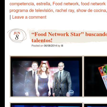
competencia
,
estrella
,
Food network
,
food network 
programa de televisión
,
rachel ray
,
show de cocina
|
Leave a comment
“Food Network Star” buscando
JUN
8
talentos!
Posted on
06/08/2014
by
lili