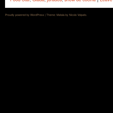
Proudly powered by WordPress
|
Theme: Matala by
Nicolo Volpato
.