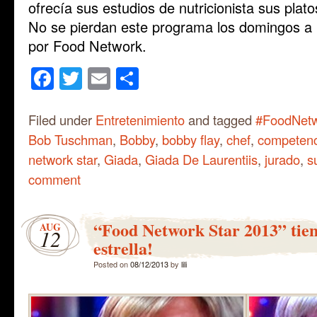
ofrecía sus estudios de nutricionista sus plat
No se pierdan este programa los domingos a l
por Food Network.
Facebook
Twitter
Email
Share
Filed under
Entretenimiento
and tagged
#FoodNetw
Bob Tuschman
,
Bobby
,
bobby flay
,
chef
,
competenc
network star
,
Giada
,
Giada De Laurentiis
,
jurado
,
s
comment
“Food Network Star 2013” tie
AUG
12
estrella!
Posted on
08/12/2013
by
lili