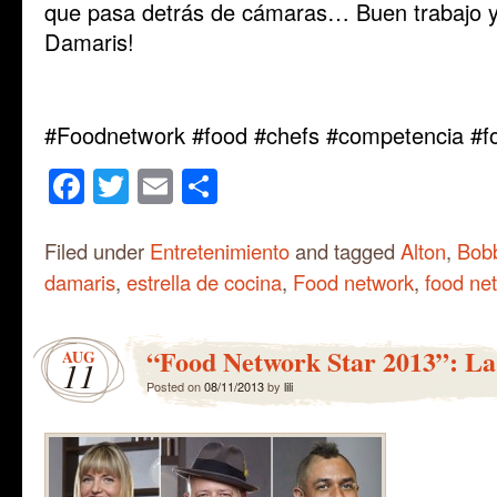
que pasa detrás de cámaras… Buen trabajo 
Damaris!
#Foodnetwork #food #chefs #competencia #f
Facebook
Twitter
Email
Share
Filed under
Entretenimiento
and tagged
Alton
,
Bob
damaris
,
estrella de cocina
,
Food network
,
food net
“Food Network Star 2013”: La 
AUG
11
Posted on
08/11/2013
by
lili