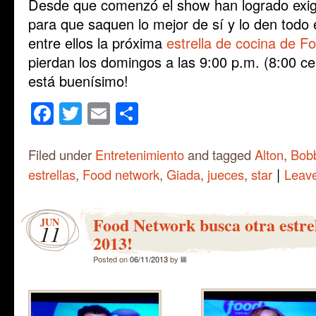
Desde que comenzó el show han logrado exigir
para que saquen lo mejor de sí y lo den todo 
entre ellos la próxima
estrella de cocina de 
pierdan los domingos a las 9:00 p.m. (8:00 ce
está buenísimo!
Facebook
Twitter
Email
Share
Filed under
Entretenimiento
and tagged
Alton
,
Bob
|
estrellas
,
Food network
,
Giada
,
jueces
,
star
Leav
Food Network busca otra estrel
JUN
11
2013!
Posted on
06/11/2013
by
lili