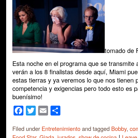
tomado de 
Esta noche en el programa que se transmite a
verán a los 8 finalistas desde aquí, Miami pu
estas tierras y ya veremos lo que nos tiene
competencia y exigencias pero todo esto es p
buenísimo!
Facebook
Twitter
Email
Share
Filed under
Entretenimiento
and tagged
Bobby
,
co
|
Food Star
,
Giada
,
jurados
,
show de cocina
Leave