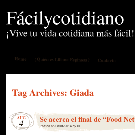
Fácilycotidiano
¡Vive tu vida cotidiana más fácil!
Home
¿Quién es Liliana Espinosa?
Contacto
Tag Archives:
Giada
Se acerca el final de “Food Ne
AUG
4
Posted on
08/04/2014
by
lili