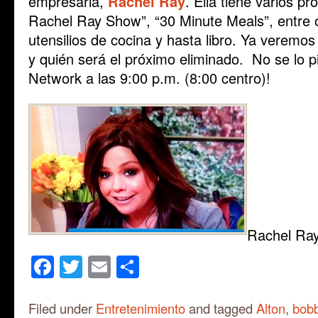
empresaria,
Rachel Ray
. Ella tiene varios p
Rachel Ray Show”, “30 Minute Meals”, entre ot
utensilios de cocina y hasta libro. Ya veremo
y quién será el próximo eliminado. No se lo 
Network a las 9:00 p.m. (8:00 centro)!
Rachel Ra
Facebook
Twitter
Email
Share
Filed under
Entretenimiento
and tagged
Alton
,
bobb