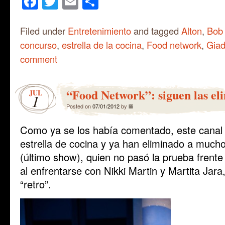
Facebook
Twitter
Email
Share
Filed under
Entretenimiento
and tagged
Alton
,
Bob
concurso
,
estrella de la cocina
,
Food network
,
Gia
comment
“Food Network”: siguen las el
JUL
1
Posted on
07/01/2012
by
lili
Como ya se los había comentado, este canal
estrella de cocina y ya han eliminado a mucho
(último show), quien no pasó la prueba frente 
al enfrentarse con Nikki Martin y Martita Jara
“retro”.