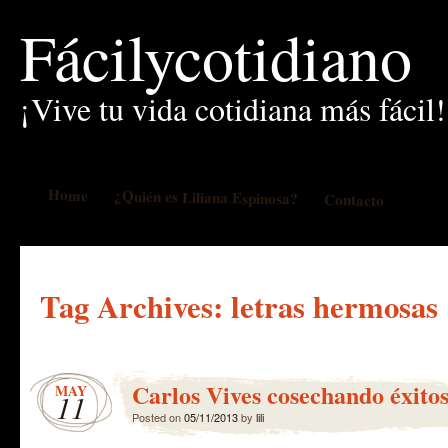
Fácilycotidiano
¡Vive tu vida cotidiana más fácil!
Home
¿Quién es Liliana Espinosa?
Contacto
Tag Archives:
letras hermosas
Carlos Vives cosechando éxitos
MAY
11
Posted on
05/11/2013
by
lili