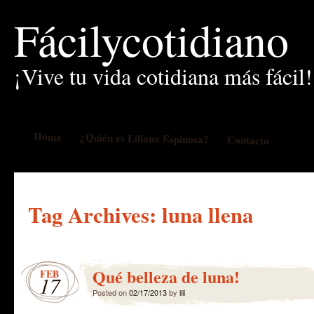
Fácilycotidiano
¡Vive tu vida cotidiana más fácil!
Home
¿Quién es Liliana Espinosa?
Contacto
Tag Archives:
luna llena
Qué belleza de luna!
FEB
17
Posted on
02/17/2013
by
lili