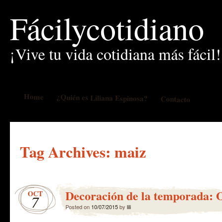
Fácilycotidiano
¡Vive tu vida cotidiana más fácil!
Home
¿Quién es Liliana Espinosa?
Contacto
Tag Archives:
maiz
Decoración de la temporada: 
OCT
7
Posted on
10/07/2015
by
lili