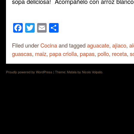
sopa deliciosa! Acompáñelo con arroz blanco 
Facebook
Twitter
Email
Share
Filed under
Cocina
and tagged
aguacate
,
ajiaco
,
a
guascas
,
maiz
,
papa criolla
,
papas
,
pollo
,
receta
,
s
Proudly powered by WordPress
|
Theme: Matala by
Nicolo Volpato
.