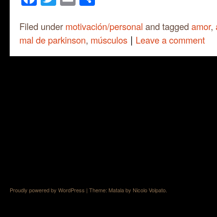
Filed under
motivación/personal
and tagged
amor
,
|
mal de parkinson
,
músculos
Leave a comment
Proudly powered by WordPress
|
Theme: Matala by
Nicolo Volpato
.