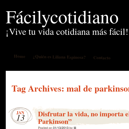
Fácilycotidiano
¡Vive tu vida cotidiana más fácil!
Home
¿Quién es Liliana Espinosa?
Contacto
Tag Archives:
mal de parkinso
Disfrutar la vida, no importa 
JAN
13
Parkinson”
Posted on
01/13/2013
by
lili