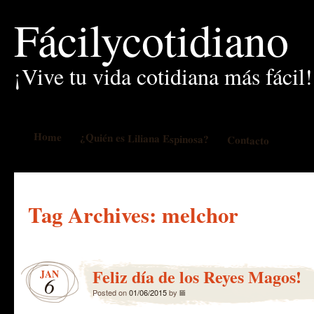
Fácilycotidiano
¡Vive tu vida cotidiana más fácil!
Home
¿Quién es Liliana Espinosa?
Contacto
Tag Archives:
melchor
Feliz día de los Reyes Magos!
JAN
6
Posted on
01/06/2015
by
lili