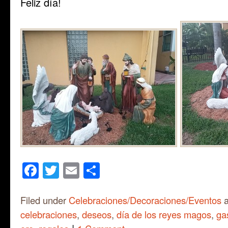
Feliz día!
Facebook
Twitter
Email
Share
Filed under
Celebraciones/Decoraciones/Eventos
a
celebraciones
,
deseos
,
día de los reyes magos
,
ga