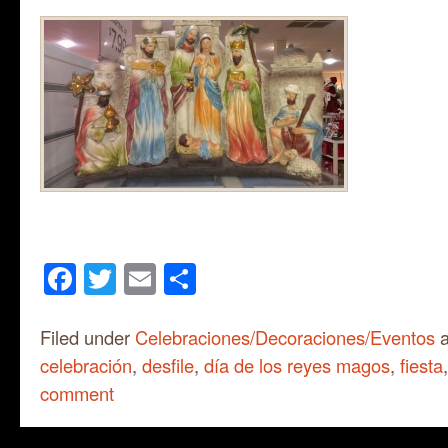
Facebook
Twitter
Email
Share
Filed under
Celebraciones/Decoraciones/Eventos
a
celebración
,
desfile
,
día de los reyes magos
,
fiesta
comment