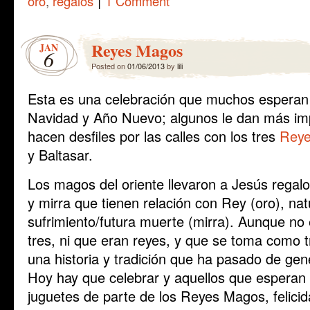
|
oro
,
regalos
1 Comment
Reyes Magos
JAN
6
Posted on
01/06/2013
by
lili
Esta es una celebración que muchos esperan p
Navidad y Año Nuevo; algunos le dan más imp
hacen desfiles por las calles con los tres
Reye
y Baltasar.
Los magos del oriente llevaron a Jesús regalo
y mirra que tienen relación con Rey (oro), nat
sufrimiento/futura muerte (mirra). Aunque n
tres, ni que eran reyes, y que se toma como t
una historia y tradición que ha pasado de ge
Hoy hay que celebrar y aquellos que esperan r
juguetes de parte de los Reyes Magos, felici