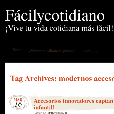
Fácilycotidiano
¡Vive tu vida cotidiana más fácil!
Home
¿Quién es Liliana Espinosa?
Contacto
Tag Archives:
modernos acceso
Accesorios innovadores captan
MAR
16
infantil!
Posted on
03/16/2013
by
lili