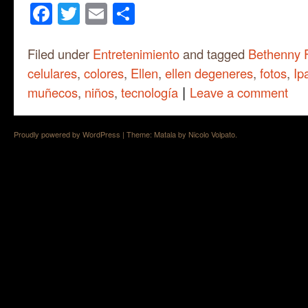
Facebook
Twitter
Email
Share
Filed under
Entretenimiento
and tagged
Bethenny 
celulares
,
colores
,
Ellen
,
ellen degeneres
,
fotos
,
Ip
|
muñecos
,
niños
,
tecnología
Leave a comment
Proudly powered by WordPress
|
Theme: Matala by
Nicolo Volpato
.