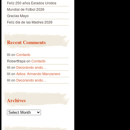
Feliz 250 años Esrados Unidos
Mundial de Fútbol 2026
Gracias Mayo
Feliz día de las Madres 2026
Recent Comments
lili
on
Contacto
Robertfraps
on
Contacto
lili
on
Decorando ando…
lili
on
Adios: Armando Manzanero
lili
on
Decorando ando…
Archives
Archives