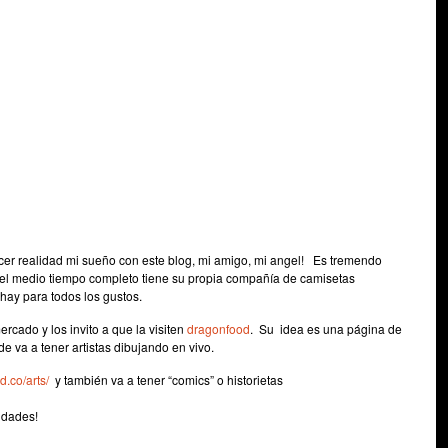
cer realidad mi sueño con este blog, mi amigo, mi angel! Es tremendo
n el medio tiempo completo tiene su propia compañía de camisetas
hay para todos los gustos.
rcado y los invito a que la visiten
dragonfood
. Su idea es una página de
e va a tener artistas dibujando en vivo.
d.co/arts/
y también va a tener “comics” o historietas
idades!