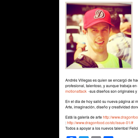
Andrés Villegas es quien se encargó de ha
profesional, talentoso, y aunque trabaja e
motionattack
-sus diseños son originales y 
En el dia de hoy salió su nueva página al me
Arte, imaginación, diseño y creatividad dond
Está la galería de arte
http://www.dragonfoo
:
http://www.dragonfood.co/stc/issue-01/#
Todos a apoyar a los nuevos talentos! Felic