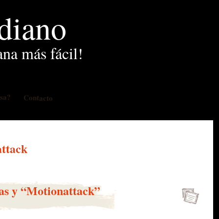
idiano
ana más fácil!
osa?
Contacto
attack
as y “Motionattack”