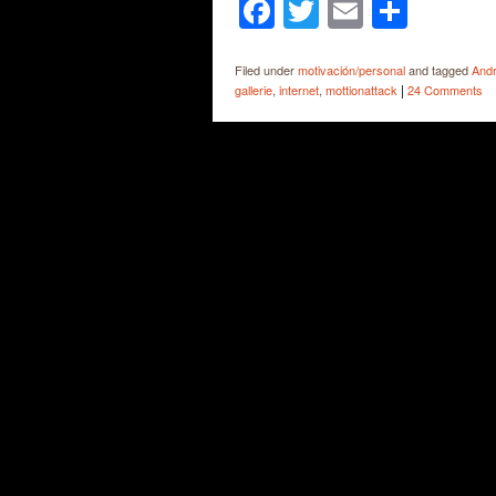
Facebook
Twitter
Email
Shar
Filed under
motivación/personal
and tagged
Andr
|
gallerie
,
internet
,
mottionattack
24 Comments