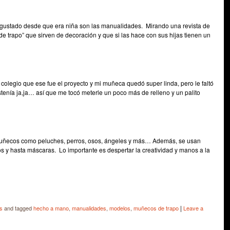
 gustado desde que era niña son las manualidades. Mirando una revista de
 trapo” que sirven de decoración y que si las hace con sus hijas tienen un
olegio que ese fue el proyecto y mi muñeca quedó super linda, pero le faltó
stenía ja,ja… así que me tocó meterle un poco más de relleno y un palito
 muñecos como peluches, perros, osos, ángeles y más… Además, se usan
ios y hasta máscaras. Lo importante es despertar la creatividad y manos a la
e
|
s
and tagged
hecho a mano
,
manualidades
,
modelos
,
muñecos de trapo
Leave a