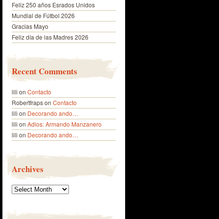
Feliz 250 años Esrados Unidos
Mundial de Fútbol 2026
Gracias Mayo
Feliz día de las Madres 2026
Recent Comments
lili
on
Contacto
Robertfraps
on
Contacto
lili
on
Decorando ando…
lili
on
Adios: Armando Manzanero
lili
on
Decorando ando…
Archives
Archives