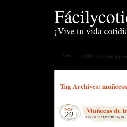
Fácilycot
¡Vive tu vida cotidi
Home
¿Quién es Liliana Espin
Tag Archives:
muñecos
Muñecas de t
NOV
29
Posted on
11/29/2012
by
lili