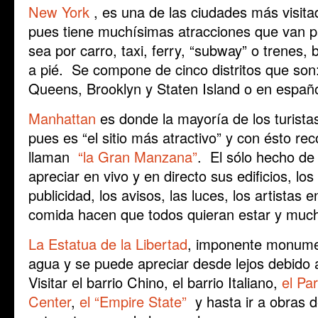
New York
, es una de las ciudades más visit
pues tiene muchísimas atracciones que van pa
sea por carro, taxi, ferry, “subway” o trenes, 
a pié. Se compone de cinco distritos que son
Queens, Brooklyn y Staten Island o en español
Manhattan
es donde la mayoría de los turista
pues es “el sitio más atractivo” y con ésto re
llaman
“la Gran Manzana”
. El sólo hecho de
apreciar en vivo y en directo sus edificios, lo
publicidad, los avisos, las luces, los artistas e
comida hacen que todos quieran estar y much
La Estatua de la Libertad
, imponente monumen
agua y se puede apreciar desde lejos debido a
Visitar el barrio Chino, el barrio Italiano,
el Pa
Center
,
el “Empire State”
y hasta ir a obras 