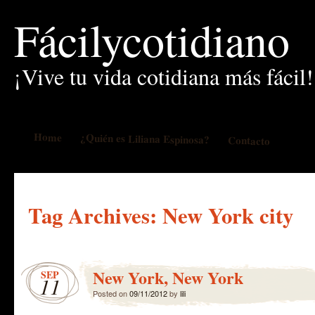
Fácilycotidiano
¡Vive tu vida cotidiana más fácil!
Home
¿Quién es Liliana Espinosa?
Contacto
Tag Archives:
New York city
New York, New York
SEP
11
Posted on
09/11/2012
by
lili