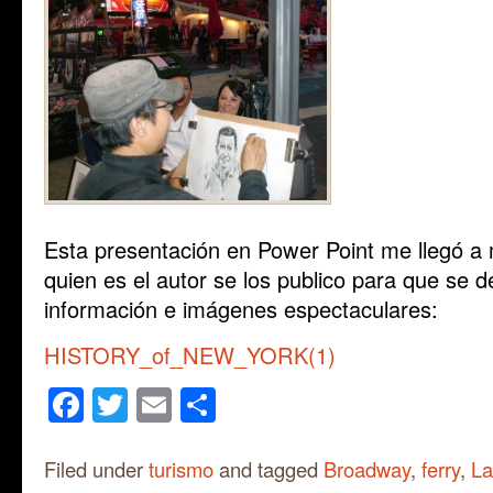
Esta presentación en Power Point me llegó a
quien es el autor se los publico para que se d
información e imágenes espectaculares:
HISTORY_of_NEW_YORK(1)
Facebook
Twitter
Email
Share
Filed under
turismo
and tagged
Broadway
,
ferry
,
La