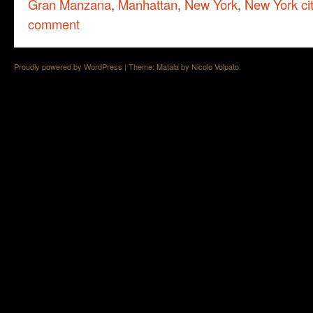
Gran Manzana
,
Manhattan
,
New York
,
New York ci
comment
Proudly powered by WordPress
|
Theme: Matala by
Nicolo Volpato
.