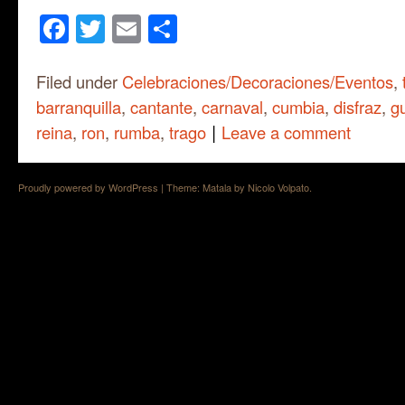
Facebook
Twitter
Email
Share
Filed under
Celebraciones/Decoraciones/Eventos
,
barranquilla
,
cantante
,
carnaval
,
cumbia
,
disfraz
,
g
|
reina
,
ron
,
rumba
,
trago
Leave a comment
Proudly powered by WordPress
|
Theme: Matala by
Nicolo Volpato
.