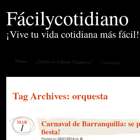
Fácilycotidiano
¡Vive tu vida cotidiana más fácil!
Home
¿Quién es Liliana Espinosa?
Contacto
Tag Archives:
orquesta
Carnaval de Barranquilla: se p
MAR
1
fiesta!
Posted on
03/01/2014
by
lili