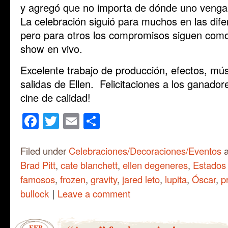
y agregó que no importa de dónde uno venga
La celebración siguió para muchos en las dife
pero para otros los compromisos siguen como 
show en vivo.
Excelente trabajo de producción, efectos, mús
salidas de Ellen. Felicitaciones a los ganado
cine de calidad!
Facebook
Twitter
Email
Share
Filed under
Celebraciones/Decoraciones/Eventos
a
Brad Pitt
,
cate blanchett
,
ellen degeneres
,
Estados
famosos
,
frozen
,
gravity
,
jared leto
,
lupita
,
Óscar
,
p
|
bullock
Leave a comment
FEB