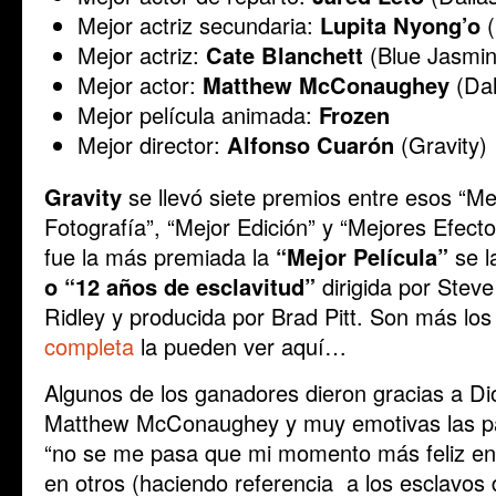
Mejor actriz secundaria:
Lupita Nyong’o
(
Mejor actriz:
Cate Blanchett
(Blue Jasmin
Mejor actor:
Matthew McConaughey
(Dal
Mejor película animada:
Frozen
Mejor director:
Alfonso Cuarón
(Gravity)
Gravity
se llevó siete premios entre esos “Me
Fotografía”, “Mejor Edición” y “Mejores Efect
fue la más premiada la
“Mejor Película”
se l
o “12 años de esclavitud”
dirigida por Stev
Ridley y producida por Brad Pitt. Son más lo
completa
la pueden ver aquí…
Algunos de los ganadores dieron gracias a 
Matthew McConaughey y muy emotivas las pal
“no se me pasa que mi momento más feliz en l
en otros (haciendo referencia a los esclavos d