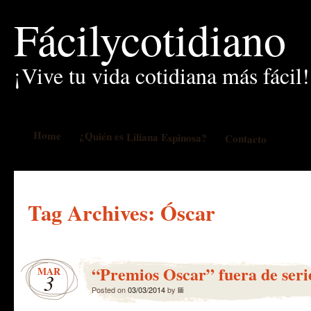
Fácilycotidiano
¡Vive tu vida cotidiana más fácil!
Home
¿Quién es Liliana Espinosa?
Contacto
Tag Archives:
Óscar
“Premios Oscar” fuera de seri
MAR
3
Posted on
03/03/2014
by
lili