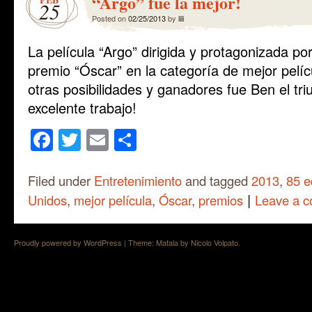
“Argo” fue la mejor!
25
Posted on
02/25/2013
by
lili
La película “Argo” dirigida y protagonizada por
premio “Óscar” en la categoría de mejor pelí
otras posibilidades y ganadores fue Ben el triu
excelente trabajo!
Facebook
Twitter
Email
Share
Filed under
Entretenimiento
and tagged
2013
,
85 e
|
Unidos
,
mejor película
,
Óscar
,
premios
Leave a 
Proudly powered by WordPress
|
Theme: Matala by
Nicolo Volpato
.