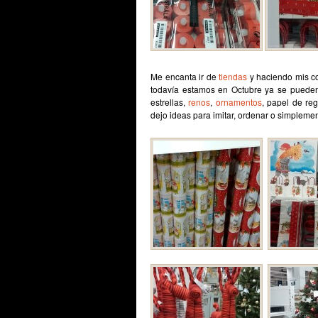
Me encanta ir de
tiendas
y haciendo mis c
todavía estamos en Octubre ya se pueden
estrellas,
renos
,
ornamentos
, papel de reg
dejo ideas para imitar, ordenar o simpleme