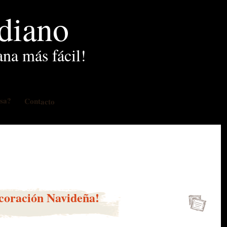
idiano
ana más fácil!
osa?
Contacto
ecoración Navideña!