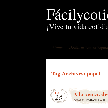
Fácilycot
¡Vive tu vida cotidi
Home
¿Quién es Liliana Espin
Tag Archives:
papel
A la venta: d
OCT
28
Posted on
10/28/2014
by
lili