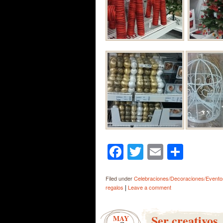
Facebook
Twitter
Email
Shar
Filed under
Celebraciones/Decoraciones/Evento
|
regalos
Leave a comment
Ser creativos
MAY