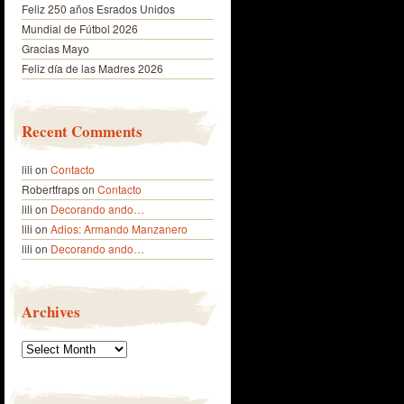
Feliz 250 años Esrados Unidos
Mundial de Fútbol 2026
Gracias Mayo
Feliz día de las Madres 2026
Recent Comments
lili
on
Contacto
Robertfraps
on
Contacto
lili
on
Decorando ando…
lili
on
Adios: Armando Manzanero
lili
on
Decorando ando…
Archives
Archives