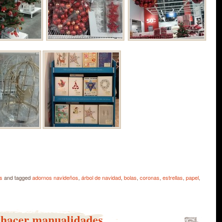
e
s
and tagged
adornos navideños
,
árbol de navidad
,
bolas
,
coronas
,
estrellas
,
papel
,
, hacer manualidades