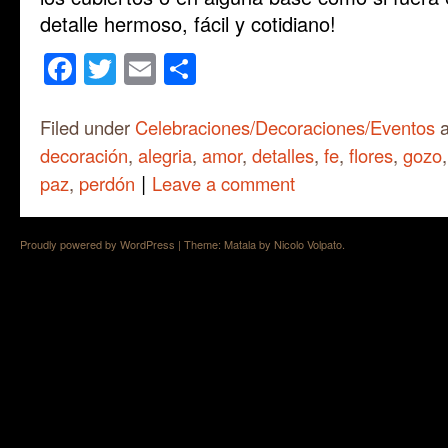
detalle hermoso, fácil y cotidiano!
Facebook
Twitter
Email
Share
Filed under
Celebraciones/Decoraciones/Eventos
a
decoración
,
alegria
,
amor
,
detalles
,
fe
,
flores
,
gozo
|
paz
,
perdón
Leave a comment
Proudly powered by WordPress
|
Theme: Matala by
Nicolo Volpato
.