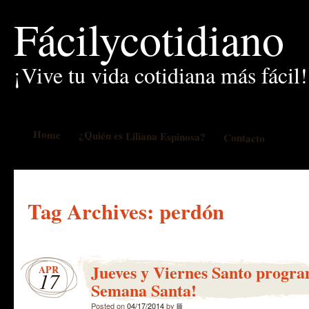
Fácilycotidiano
¡Vive tu vida cotidiana más fácil!
Home
¿Quién es Liliana Espinosa?
Contacto
Tag Archives:
perdón
Jueves y Viernes Santo progr
APR
17
Semana Santa!
Posted on
04/17/2014
by
lili