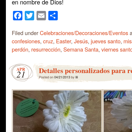
en nombre de Dios!
Facebook
Twitter
Email
Share
Filed under
Celebraciones/Decoraciones/Eventos
a
confesiones
,
cruz
,
Easter
,
Jesús
,
jueves santo
,
mis
perdón
,
resurrección
,
Semana Santa
,
viernes sant
Detalles personalizados para r
APR
21
Posted on
04/21/2013
by
lili