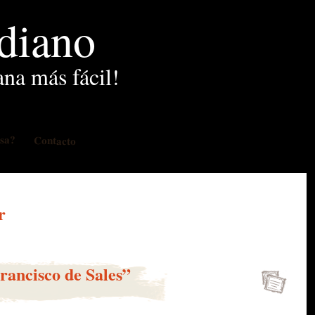
idiano
ana más fácil!
osa?
Contacto
r
Francisco de Sales”