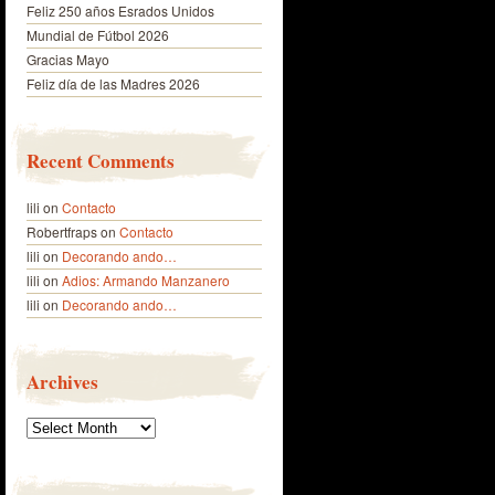
Feliz 250 años Esrados Unidos
Mundial de Fútbol 2026
Gracias Mayo
Feliz día de las Madres 2026
Recent Comments
lili
on
Contacto
Robertfraps
on
Contacto
lili
on
Decorando ando…
lili
on
Adios: Armando Manzanero
lili
on
Decorando ando…
Archives
Archives