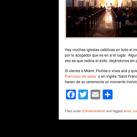
Hay muchas iglesias católicas en todo el m
por lo acogedor que es en sí el lugar. Algu
eso es que radica el éxito, dejándonos sin 
Si vienes a Miami, Florida o vives acá y qu
Francisco de sales”
o en inglés “Saint Franc
hacen de su ceremonia un momento inolvid
Facebook
Twitter
Email
Shar
Filed under
Entretenimiento
and tagged
amor
,
co