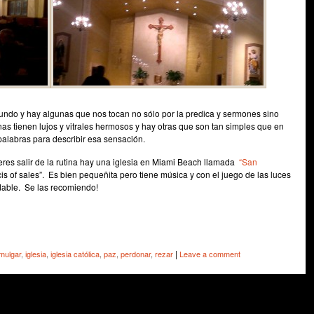
undo y hay algunas que nos tocan no sólo por la predica y sermones sino
nas tienen lujos y vitrales hermosos y hay otras que son tan simples que en
palabras para describir esa sensación.
ieres salir de la rutina hay una iglesia en Miami Beach llamada
“San
is of sales”. Es bien pequeñita pero tiene música y con el juego de las luces
able. Se las recomiendo!
e
|
mulgar
,
iglesia
,
iglesia católica
,
paz
,
perdonar
,
rezar
Leave a comment