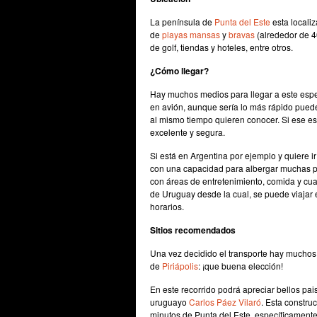
La península de
Punta del Este
esta localiz
de
playas mansas
y
bravas
(alrededor de 4
de golf, tiendas y hoteles, entre otros.
¿Cómo llegar?
Hay muchos medios para llegar a este espe
en avión, aunque sería lo más rápido pued
al mismo tiempo quieren conocer. Si ese es 
excelente y segura.
Si está en Argentina por ejemplo y quiere i
con una capacidad para albergar muchas pe
con áreas de entretenimiento, comida y cu
de Uruguay desde la cual, se puede viaja
horarios.
Sitios recomendados
Una vez decidido el transporte hay muchos
de
Piriápolis
: ¡que buena elección!
En este recorrido podrá apreciar bellos pa
uruguayo
Carlos Páez Vilaró
. Esta constru
minutos de Punta del Este, específicamente 