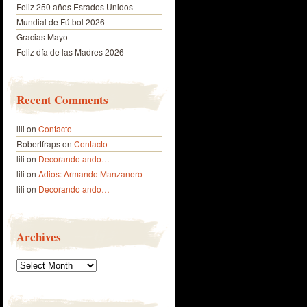
Feliz 250 años Esrados Unidos
Mundial de Fútbol 2026
Gracias Mayo
Feliz día de las Madres 2026
Recent Comments
lili
on
Contacto
Robertfraps
on
Contacto
lili
on
Decorando ando…
lili
on
Adios: Armando Manzanero
lili
on
Decorando ando…
Archives
Archives