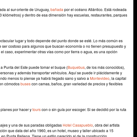
ada al sur-oriente de Uruguay,
bañada
por el océano Atlántico. Está rodeada
0 kilómetros) y dentro de esa dimensión hay escuelas, restaurantes, parques
ctacular lugar y todo depende del punto donde se esté. Lo más común es
e ser costoso para algunos que buscan economía o no tienen presupuesto y
el caso, experimentar otras vías como por tierra o agua, es una opción
r a Punta del Este puede tomar el buque (
Buquebus
, de los más conocidos),
rsonas y además transportar vehículos. Aquí se puede ir plácidamente y
ando menos lo piense ya habrá llegado sano y salvo a
Montevideo
, la capital
r en cómodos
buses
con camas, baños, gran variedad de precios y flexibles
 planes por hacer y
tours
con o sin guía por escoger. Si se decidió por la ruta
isajes y una de sus paradas obligadas
Hotel Casapueblo
, obra del artista
cción que data del año 1960, es un hotel, museo y taller ubicado a 15
en Punta Ballena. Tiene un estilo parecido al de la construcción