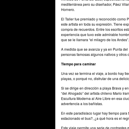
mediterránea pero su diseñador, Páez Vilaro 
Hornero.
El Taller fue premiado y reconocido como P
este artista en toda su expresión. Tiene exp
compra de recuerdos. Entre los escritos está 
experiencia que tuvo este admirable hombre 
que se le llamara “el milagro de los Andes”.
A medida que se avanza y ya en Punta del Es
personas famosas algunos nativos y otros d
Tiempo para caminar
Una vez se termina el viaje, a bordo hay t
playas, o porqué no, disfrutar de una delici
Si se dirige en dirección a playa Brava y 
“del Ahogado” del artista chileno Mario Ira
Escultura Moderna al Aire Libre en esa ci
advertencia a los bañistas.
En este paradisíaco lugar hay tiempo para 
estacionado el bus?, ¿a qué hora es el regre
Este viaje permite una serie de contrastes q