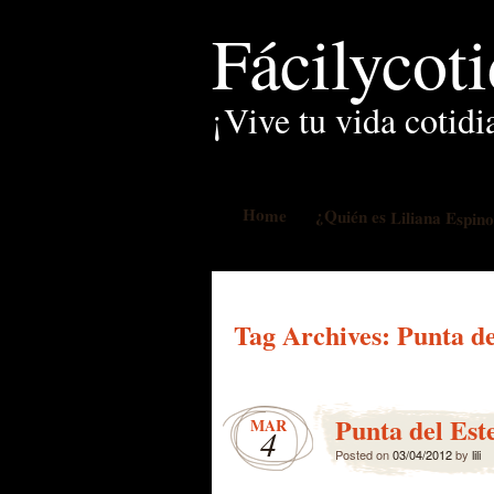
Fácilycot
¡Vive tu vida cotidi
Home
¿Quién es Liliana Espin
Tag Archives:
Punta de
Punta del Est
MAR
4
Posted on
03/04/2012
by
lili