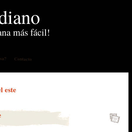
idiano
ana más fácil!
osa?
Contacto
l este
e