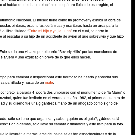
al hablar de ello hace relación con el pájaro típico de esa región, el
atrimonio Nacional. El museo tiene como fin promover y exhibir la obra de
uestas pinturas, esculturas, cerámicas y escrituras hasta un área para la
el libro titulado “
Entre mi hijo y yo, la Luna
” en el cual, se narra la
al rescatar a su hijo de un accidente de avión al que sobrevivió y que hizo
te se da una vistazo por el barrio “Beverly Hills” por las mansiones de
e afuera y una explicación breve de lo que ellos hacen.
iempo para caminar e inspeccionar este hermoso balneario y apreciar sus
osa parrillada y hasta de un
mate
.
en concreto la parada 4, podrá deslumbrarse con el monumento de “la Mano” o
rrazabal, quien fue invitado en el verano del año 1982, al primer encuentro de
udad y su diseño fue una gigantesca mano de un ahogado como signo de
todo, sólo se tiene que organizar y saber ¿quién es el guía?, ¿dónde está
so? Por lo demás, solo lleve su cámara o filmadora y esté listo para la foto.
ue lo llevarán a maravillarse de los paisajes tan espectaculares y de la