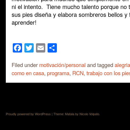
ni el intento. Tiene mucho talento porque no
sus pies diseña y elabora sombreros bellos y
aprender!
Facebook
Twitter
Email
Share
Filed under
motivación/personal
and tagged
alegri
como en casa
,
programa
,
RCN
,
trabajo con los pie
Proudly powered by WordPress
|
Theme: Matala by
Nicolo Volpato
.