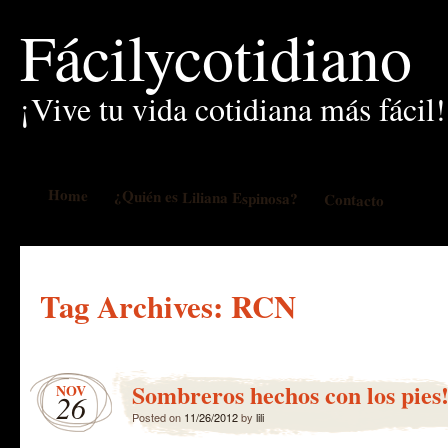
Fácilycotidiano
¡Vive tu vida cotidiana más fácil!
Home
¿Quién es Liliana Espinosa?
Contacto
Tag Archives:
RCN
Sombreros hechos con los pies
NOV
26
Posted on
11/26/2012
by
lili