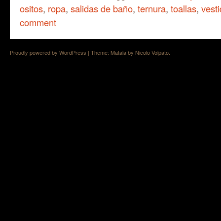
ositos
,
ropa
,
salidas de baño
,
ternura
,
toallas
,
vest
comment
Proudly powered by WordPress
|
Theme: Matala by
Nicolo Volpato
.