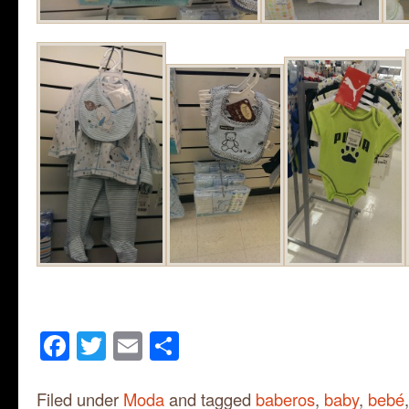
Facebook
Twitter
Email
Share
Filed under
Moda
and tagged
baberos
,
baby
,
bebé