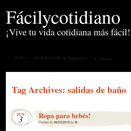
Fácilycotidiano
¡Vive tu vida cotidiana más fácil!
Home
¿Quién es Liliana Espinosa?
Contacto
Tag Archives:
salidas de baño
Ropa para bebés!
JUN
3
Posted on
06/03/2013
by
lili