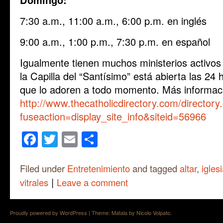
7:30 a.m., 11:00 a.m., 6:00 p.m. en inglés
9:00 a.m., 1:00 p.m., 7:30 p.m. en español
Igualmente tienen muchos ministerios activos 
la Capilla del “Santísimo” está abierta las 24
que lo adoren a todo momento. Más informació
http://www.thecatholicdirectory.com/directory
fuseaction=display_site_info&siteid=56966
Facebook
Twitter
Email
Share
Filed under
Entretenimiento
and tagged
altar
,
igles
|
vitrales
Leave a comment
Proudly powered by WordPress
|
Theme: Matala by
Nicolo Volpato
.