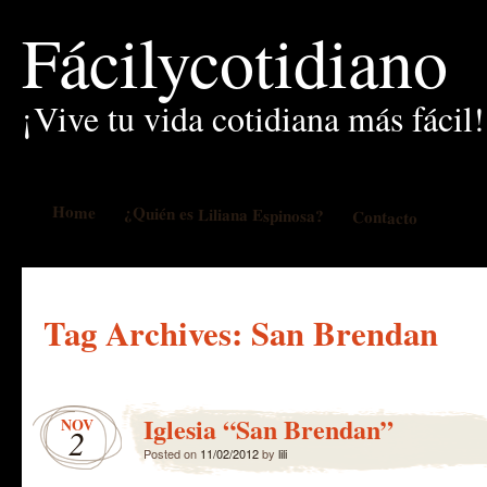
Fácilycotidiano
¡Vive tu vida cotidiana más fácil!
Home
¿Quién es Liliana Espinosa?
Contacto
Tag Archives:
San Brendan
Iglesia “San Brendan”
NOV
2
Posted on
11/02/2012
by
lili