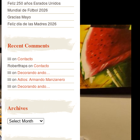
Feliz 250 años Esrados Unidos
Mundial de Fútbol 2026
Gracias Mayo
Feliz día de las Madres 2026
Recent Comments
lili
on
Contacto
Robertfraps
on
Contacto
lili
on
Decorando ando…
lili
on
Adios: Armando Manzanero
lili
on
Decorando ando…
Archives
Archives