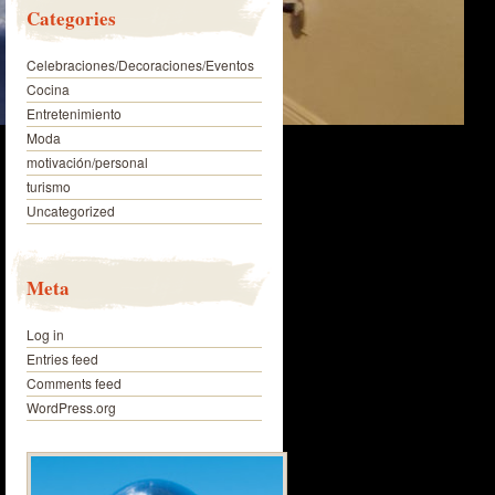
Categories
Celebraciones/Decoraciones/Eventos
Cocina
Entretenimiento
Moda
motivación/personal
turismo
Uncategorized
Meta
Log in
Entries feed
Comments feed
WordPress.org