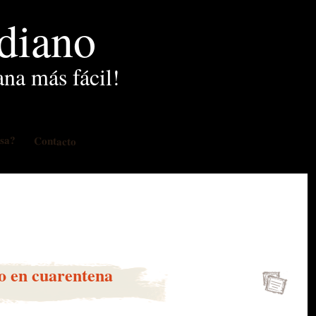
idiano
ana más fácil!
osa?
Contacto
o en cuarentena