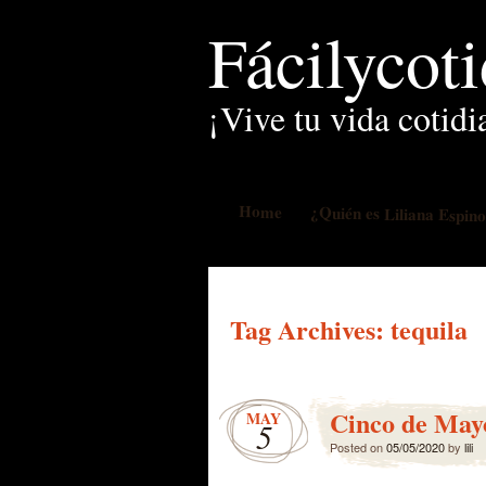
Fácilycot
¡Vive tu vida cotidi
Home
¿Quién es Liliana Espin
Tag Archives:
tequila
Cinco de May
MAY
5
Posted on
05/05/2020
by
lili