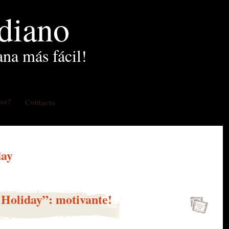
idiano
ana más fácil!
osa?
Contacto
day
 Holiday”: motivante!