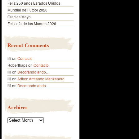
Feliz 250 años Esrados Unidos
Mundial de Fútbol 2026
Gracias Mayo
Feliz día de las Madres 2026
Recent Comments
lili
on
Contacto
Robertfraps
on
Contacto
lili
on
Decorando ando…
lili
on
Adios: Armando Manzanero
lili
on
Decorando ando…
Archives
Archives