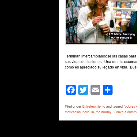
Terminan intercambiándose las casas para a
sus vidas de ilusiones. Una de mis escenas 
cómo es apreciado su legado en vida. Buen
Facebook
Twitter
Email
Shar
Filed under
Entretenimiento
and tagged
"pobres 
|
motivación
,
película
,
the holiday
Leave a comm