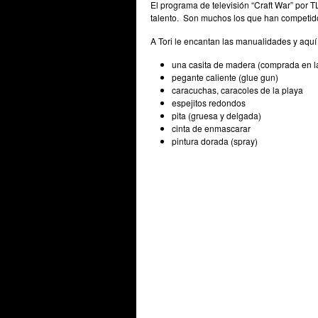
El programa de televisión “Craft War” por T
talento. Son muchos los que han competido
A Tori le encantan las manualidades y aquí
una casita de madera (comprada en la
pegante caliente (glue gun)
caracuchas, caracoles de la playa
espejitos redondos
pita (gruesa y delgada)
cinta de enmascarar
pintura dorada (spray)