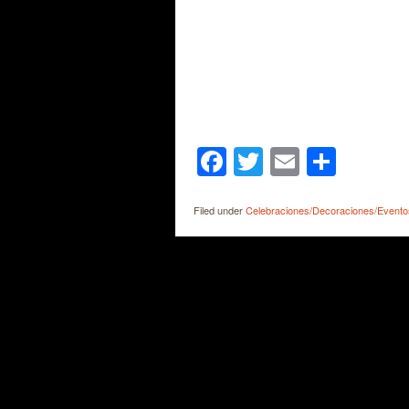
Facebook
Twitter
Email
Shar
Filed under
Celebraciones/Decoraciones/Evento