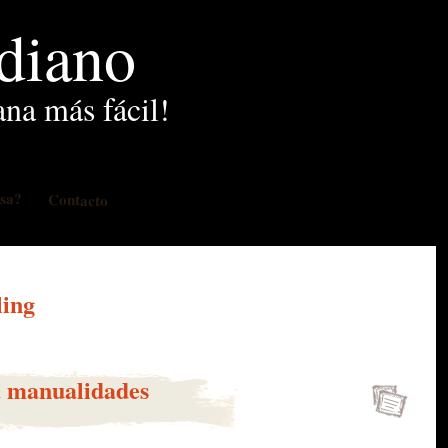
idiano
ana más fácil!
osa?
Contacto
ling
a manualidades