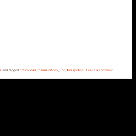
e
|
s
and tagged
creatividad
,
manualidades
,
Tori
,
tori spelling
Leave a comment