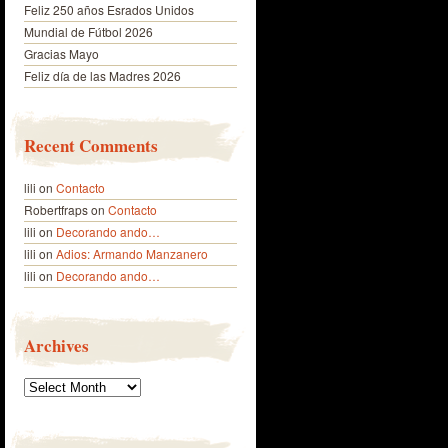
Feliz 250 años Esrados Unidos
Mundial de Fútbol 2026
Gracias Mayo
Feliz día de las Madres 2026
Recent Comments
lili
on
Contacto
Robertfraps
on
Contacto
lili
on
Decorando ando…
lili
on
Adios: Armando Manzanero
lili
on
Decorando ando…
Archives
Archives