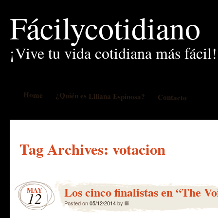
Fácilycotidiano
¡Vive tu vida cotidiana más fácil!
Home
¿Quién es Liliana Espinosa?
Contacto
Tag Archives:
votacion
Los cinco finalistas en “The Vo
MAY
12
Posted on
05/12/2014
by
lili