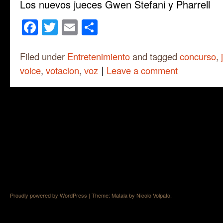
Los nuevos jueces Gwen Stefani y Pharrell
Facebook
Twitter
Email
Share
Filed under
Entretenimiento
and tagged
concurso
,
|
voice
,
votacion
,
voz
Leave a comment
Proudly powered by WordPress
|
Theme: Matala by
Nicolo Volpato
.