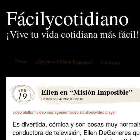
Fácilycotidiano
¡Vive tu vida cotidiana más fácil!
Home
¿Quién es Liliana Espinosa?
Contacto
Ellen en “Misión Imposible”
APR
19
Posted on
04/19/2012
by
lili
video platform
video management
video solutions
video player
Es divertida, cómica y son cosas muy normale
conductora de televisión, Ellen DeGeneres qui