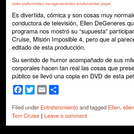
video platform
video management
video solutions
video player
Es divertida, cómica y son cosas muy normale
conductora de televisión, Ellen DeGeneres qui
programa nos mostró su “supuesta” participac
Cruise, Misión Imposible 4, pero que al parec
editado de esta producción.
Su sentido de humor acompañado de sus mile
corporales hacen tan real las cosas que pres
público se llevó una copia en DVD de esta pel
Facebook
Twitter
Email
Share
Filed under
Entretenimiento
and tagged
Ellen
,
elle
|
Tom Cruise
Leave a comment