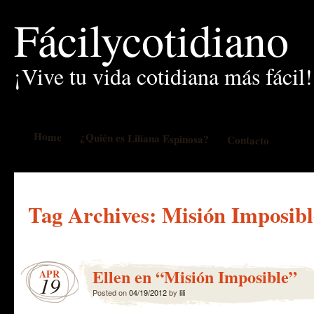
Fácilycotidiano
¡Vive tu vida cotidiana más fácil!
Home
¿Quién es Liliana Espinosa?
Contacto
Tag Archives:
Misión Imposibl
Ellen en “Misión Imposible”
APR
19
Posted on
04/19/2012
by
lili